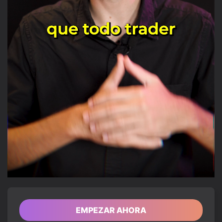
Loaded
:
86.10%
/
Unmute
EMPEZAR AHORA