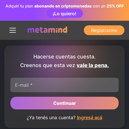
Adquirí tu plan
abonando en criptomonedas
con un
25% OFF
¡Lo quiero!
Registrarme
Hacerse cuentas cuesta.
Creenos que esta vez
vale la pena.
E-mail *
Continuar
¿Ya tenés una cuenta?
Ingresá acá