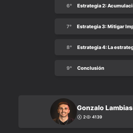
6°
Estrategia 2: Acumulac
7°
Estrategia 3: Mitigar I
8°
Estrategia 4: La estrateg
9°
Conclusión
Gonzalo Lambias
2
4139