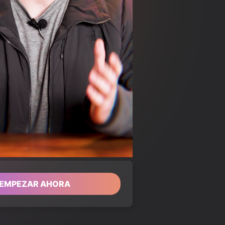
Loaded
:
84.49%
EMPEZAR AHORA