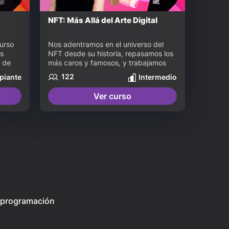
NFT: Más Allá del Arte Digital
urso 
Nos adentramos en el universo del 
s 
NFT desde su historia, repasamos los 
 de 
más caros y famosos, y trabajamos 
todos los conceptos clave para 
122
ipiante
Intermedio
ernet. 
comprender la definición de NFT. Al 
, 
finalizar el curso “NFT: más allá del 
Ver curso
arte digital” vas a conocer más 
ucho 
aplicaciones prácticas de este activo 
y vas a poder comenzar el proceso 
para crear tu propio NFT.
y programación