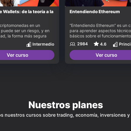
Wallets: de la teoría a la
Entendiendo Ethereum
 criptomonedas en un 
“Entendiendo Ethereum” es un c
puede ser un riesgo, y en 
para aprender aspectos técnico
dad, la forma más segura 
básicos sobre el funcionamiento
cenarlas es en una 
esta nueva tecnología y su 
2984
Intermedio
4.6
Princ
wallet. En este curso vamos 
importancia para el futuro de int
 la totalidad de la 
Vas a aprender sobre: Ethereum
Ver curso
Ver curso
ta de forma práctica a 
ether, el gas, los contratos 
 contenido teórico de los 
inteligentes, Proof of Stake y m
módulos. Vamos a explicar 
más.
as hardware wallets, cómo 
 sus pro y sus contras,  y 
igurarlas de manera 
Al terminar vas a poder 
 propias conclusiones sobre 
o es mejor a la hora de 
Nuestros planes
 tus criptomonedas.
s nuestros cursos sobre trading, economía, inversiones 