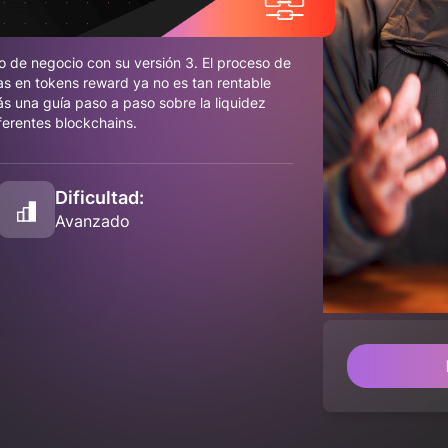
 de negocio con su versión 3. El proceso de
as en tokens reward ya no es tan rentable
ás una guía paso a paso sobre la liquidez
erentes blockchains.
Dificultad:
Avanzado
/
Unmute