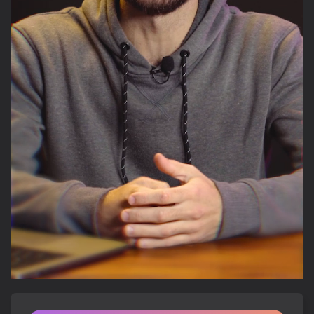
Loaded
:
100.00%
/
Unmute