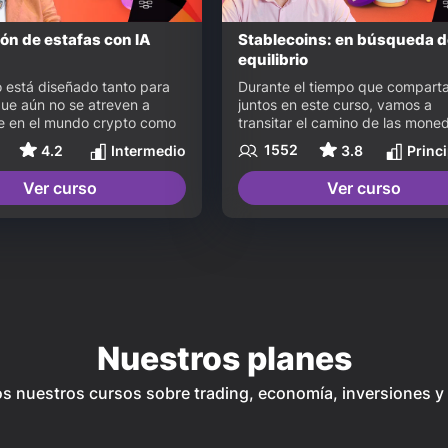
ón de estafas con IA
Stablecoins: en búsqueda d
equilibrio
o está diseñado tanto para 
Durante el tiempo que compart
que aún no se atreven a 
juntos en este curso, vamos a 
e en el mundo crypto como 
transitar el camino de las mone
ios y entusiastas que ya 
estables o stablecoins, para que
1552
4.2
Intermedio
3.8
Princ
n un portafolio, pero 
puedan conocer desde sus oríg
pandir sus horizontes de 
qué es volatilidad, saber cuál es
Ver curso
Ver curso
gura con herramientas 
caso de uso que vienen a resolv
Abordaremos los conceptos 
sus colaterales y la manera más
ales de Bitcoin como 
conveniente de utilización.
de seguridad y 
ización, para luego 
os en las herramientas DeFi. 
ación, exploraremos el 
e las estafas y cómo la 
cia tecnológica con la 
Nuestros planes
ia Artificial puede potenciar 
iesgos.
s nuestros cursos sobre trading, economía, inversiones 