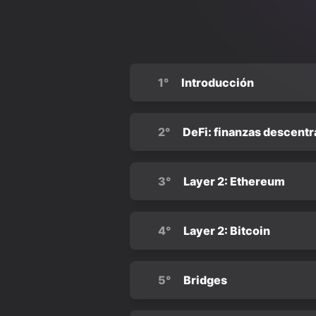
1°
Introducción
2°
DeFi: finanzas descentr
3°
Layer 2: Ethereum
4°
Layer 2: Bitcoin
5°
Bridges