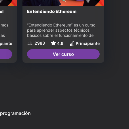
el
Entendiendo Ethereum
amos 
“Entendiendo Ethereum” es un curso 
para aprender aspectos técnicos 
das 
básicos sobre el funcionamiento de 
 
esta nueva tecnología y su 
2983
ipiante
4.6
Principiante
enes, 
importancia para el futuro de internet. 
 el 
Vas a aprender sobre: Ethereum, 
Ver curso
er, 
ether, el gas, los contratos 
 
inteligentes, Proof of Stake y mucho 
más.
y programación