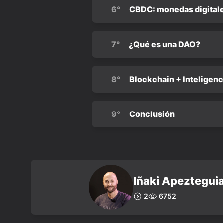
6°
CBDC: monedas digitale
7°
¿Qué es una DAO?
8°
Blockchain + Inteligencia
9°
Conclusión
Iñaki Apeztegui
2
6752