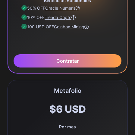
Beneficios Adicionales
50% OFF
Oracle Numeris
10% OFF
Tienda Cripto
100 USD OFF
Coinbox Mining
Contratar
Metafolio
$6 USD
Por mes