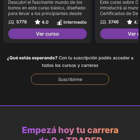
Descubrí el fascinante mundo de los 
Este curso sobre C
bonos en este curso básico, diseñado 
introducirá al mund
para llevar a los principiantes desde 
Certificados de Dep
los primeros conceptos 
permitiéndote conoc
5778
3746
4.0
Intermedio
4.
fundamentales hasta una 
en acciones de em
comprensión intermedia de las 
internacionales a t
Ver curso
Ver 
finanzas. Aprenderemos sobre el 
local. Aprenderás l
Valor Tiempo del Dinero, tasas de 
fundamentales, ven
interés y de descuento, tipos de 
consideraciones cl
bonos, análisis de riesgos y 
aprovechar estas o
¿Qué estás esperando?
Con tu suscripción podés acceder a
rendimientos. Al finalizar este curso 
inversión.
vas a dominar las herramientas de 
todos los cursos y carreras
cálculo financiero. Perfecto para 
quienes buscan profundizar su 
Suscribirme
conocimiento y aplicarlo en 
decisiones de inversión inteligentes.
Empezá hoy tu carrera